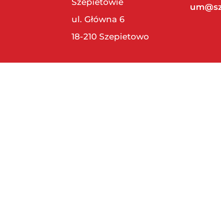
Szepietowie
um@sz
ul. Główna 6
18-210 Szepietowo