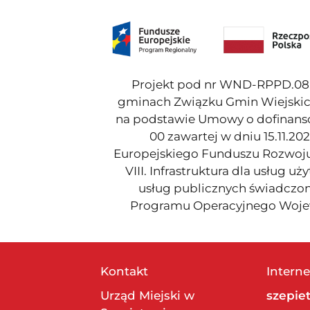
Projekt pod nr WND-RPPD.08.
gminach Związku Gmin Wiejskic
na podstawie Umowy o dofinans
00 zawartej w dniu 15.11.20
Europejskiego Funduszu Rozwoju
VIII. Infrastruktura dla usług u
usług publicznych świadczo
Programu Operacyjnego Wojew
Kontakt
Interne
Urząd Miejski w
szepie